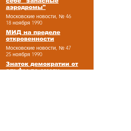
себе "запасные
аэродромы"
Московские новости, № 46
18 ноября 1990
МИД на пределе
откровенности
Московские новости, № 47
25 ноября 1990
Знаток демократии от
альфы до омеги
Московские новости, № 49
9 декабря 1990
Третье сословие.
Хочу зваться купцом
первой гильдии
Московские новости, № 51
23 декабря 1990