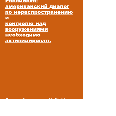
Российско-
американский диалог
по нераспространению
и
контролю над
вооружениями
необходимо
активизировать
Ядерный контроль, № 20-21
август-сентябрь 1996
"Лишь 25% пунктов