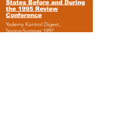
States Before and During
the 1995 Review
Conference
Yaderny Kontrol Digest,
Spring-Summer 1997
Что выгодно Минатому
Pro et Contra,
лето 1997
Ядерный шантаж:
Угрозы
"внутренних врагов"
настораживают больше,
чем происки извне
Физическая защита
ядерных материалов и
боеприпасов
продолжает оставаться
"головной болью"