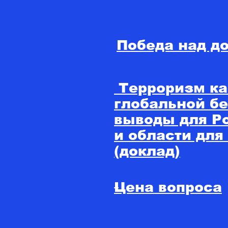
Победа над д
Терроризм ка
глобальной бе
выводы для Р
и области для
(доклад)
Цена вопроса