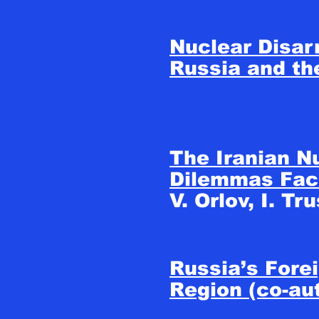
Nuclear Disar
Russia and th
The Iranian N
Dilemmas Fac
V. Orlov, I. Tr
Russia’s Forei
Region (co-au