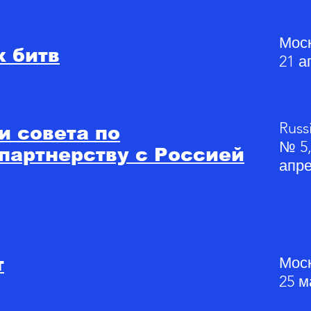
Моск
 битв
21 а
Russ
 совета по
№ 5,
партнерству с Россией
апре
Моск
т
25 м