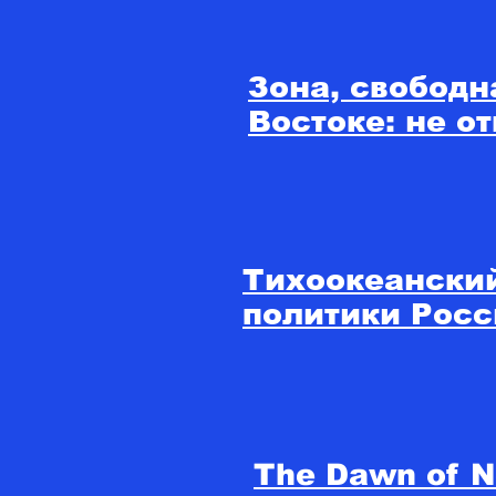
Зона, свободн
Востоке: не о
Тихоокеански
политики Росс
The Dawn of N