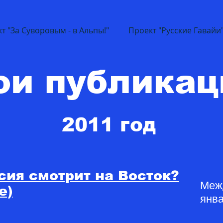
т "За Суворовым - в Альпы!"
Проект "Русские Гавайи
ои публикац
2011 год
ссия смотрит на Восток?
Меж
е)
янва