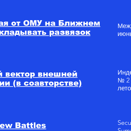
ая от ОМУ на Ближнем
Меж
ткладывать развязок
июнь
Инде
й вектор внешней
№ 2 
ии (в соавторстве)
лето
Secu
ew Battles
Sum