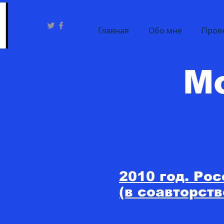
Главная
Обо мне
Проек
М
2010 год. Ро
(в соавторств