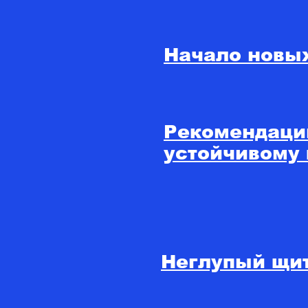
Начало новых
Рекомендации
устойчивому 
Неглупый щи