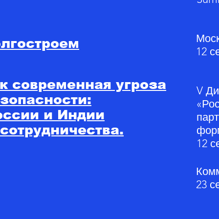
Моск
олгостроем
12 с
к современная угроза
V Д
зопасности:
«Рос
оссии и Индии
парт
 сотрудничества.
фор
12 с
Ком
23 с