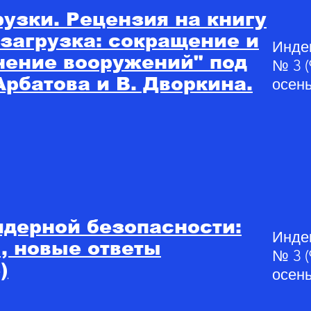
узки. Рецензия на книгу
загрузка: сокращение и
Инде
нение вооружений" под
№ 3 (
Арбатова и В. Дворкина.
осень
ядерной безопасности:
Инде
, новые ответы
№ 3 (
)
осень