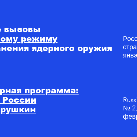
 вызовы
ому режиму
Росс
стра
нения ядерного оружия
янва
рная программа:
 России
Russ
№ 2,
 Трушкин
фев