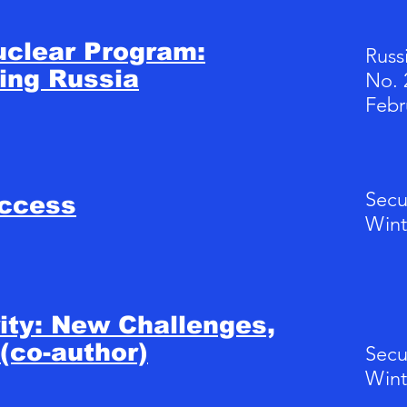
uclear Program:
Russ
ing Russia
No. 2
Febr
Secu
ccess
Wint
ity: New Challenges,
(co-author)
Secu
Wint