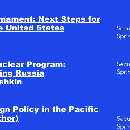
mament: Next Steps for
e United States
Secu
Spri
uclear Program:
Secu
Spri
ing Russia
ushkin
gn Policy in the Pacific
thor)
Secu
Spri