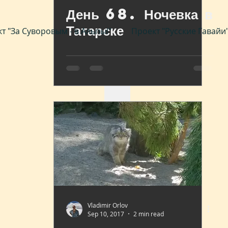
1.5. Техас
1.6. Нью-М
День 68. Ночевка в
Татарске
т "За Суворовым - в Альпы!"
Проект "Русские Гавайи
1.7. Колорадо
1.8. В
1.9. Айдахо
1.10. Юта
1.11. Аризона
1.12. Н
1.13. Калифорния
Vladimir Orlov
2. До Байкала и обратно 
Sep 10, 2017
2 min read