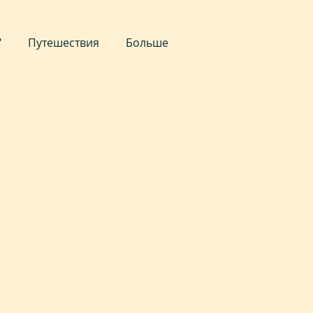
ексико
"
Путешествия
Больше
айоминг
евада
за 80 дней