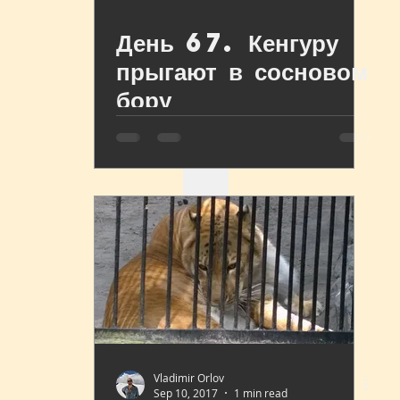
День 67. Кенгуру
2.7 Кемеровская область
прыгают в сосновом
бору
2.8 Красноярский край
2.9 Иркутская область
2.10 Республика Бурятия
2.11 Томская область
Vladimir Orlov
Sep 10, 2017
1 min read