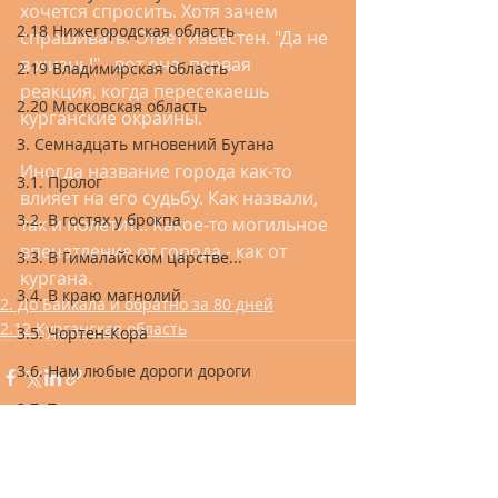
хочется спросить. Хотя зачем 
2.18 Нижегородская область
спрашивать. Ответ известен. "Да не 
в жизнь!" - вот она, первая 
2.19 Владимирская область
реакция, когда пересекаешь 
2.20 Московская область
курганские окраины. 
3. Семнадцать мгновений Бутана
Иногда название города как-то 
3.1. Пролог
влияет на его судьбу. Как назвали, 
3.2. В гостях у брокпа
так и полетит... Какое-то могильное 
впечатление от города - как от 
3.3. В Гималайском царстве...
кургана.
3.4. В краю магнолий
2. До Байкала и обратно за 80 дней
2.12 Курганская область
3.5. Чортен-Кора
3.6. Нам любые дороги дороги
3.7. Там лес и дол виденья полны
3.8. Бутан-ла
3.9. По направлению к Шангри-ла