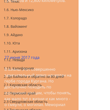
субъектов и 12,800 километров.
1.5. Техас
1.6. Нью-Мексико
1.7. Колорадо
1.8. Вайоминг
1.9. Айдахо
1.10. Юта
1.11. Аризона
27 июня 2017 года
1.12. Невада
1.13. Калифорния
В жизнь! Этот совершенно 
замечательный девиз начертан на 
2. До Байкала и обратно за 80 дней
гербе города Кургана. Но 
2.1 Кировская область
достаточно походить по 
курганским улицам, чтобы понять, 
2.2 Пермский край
как мало тут о жизни и как много - 
2.3 Свердловская область
о смерти, о могилах. Мемориал 
2.4 Тюменская область