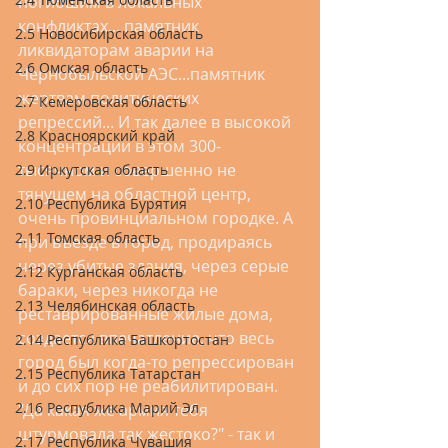
погибшим в локальных 
конфликтах... памятник 
2.5 Новосибирская область
ликвидаторам аварии на 
2.6 Омская область
Чернобыльской АЭС...памятник 
жертвам политических 
2.7 Кемеровская область
репрессий... И так далее в высокой 
2.8 Красноярский край
концентрации в этом 300-
тысячном и совершенно не 
2.9 Иркутская область
тянущем на областной центр, 
2.10 Республика Бурятия
очень провинциальном городке. А 
2.11 Томская область
при въезде в город, продираясь 
через убитые здания, через серые 
2.12 Курганская область
бараки, через никогда не 
2.13 Челябинская область
реставрированные жилые дома, 
создается впечатление, что весь 
2.14 Республика Башкортостан
город был когда-то репрессирован 
2.15 Республика Татарстан
и до сих пор не реабилитирован. 
2.16 Республика Марий Эл
"Да какая же армия тебя 
штурмовала так жестоко?" - так и 
2.17 Республика Чувашия