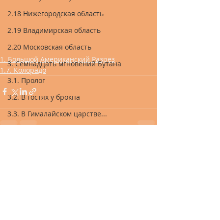
2.18 Нижегородская область
2.19 Владимирская область
2.20 Московская область
1. Большой Американский Разрез
3. Семнадцать мгновений Бутана
1.7. Колорадо
3.1. Пролог
3.2. В гостях у брокпа
3.3. В Гималайском царстве...
3.4. В краю магнолий
3.5. Чортен-Кора
Recent Posts
See All
3.6. Нам любые дороги дороги
3.7. Там лес и дол виденья полны
3.8. Бутан-ла
3.9. По направлению к Шангри-ла