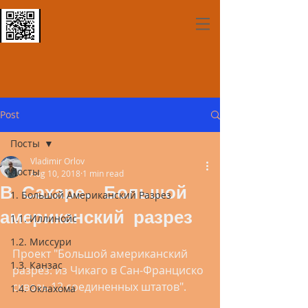
Post
Посты
Vladimir Orlov
Посты
Aug 10, 2018
1 min read
В Сахаре. Большой
1. Большой Американский Разрез
американский разрез
1.1. Иллинойс
1.2. Миссури
Проект "Большой американский 
1.3. Канзас
разрез: из Чикаго в Сан-Франциско 
сквозь 12 соединенных штатов". 
1.4. Оклахома