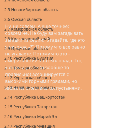
2.5 Новосибирская область
2.6 Омская область
Ну, не совсем. А еще точнее: 
2.7 Кемеровская область
совсем не. Не буду вам загадывать 
2.8 Красноярский край
загадки из серии: "Угадайте, где это 
я нахожусь?". Потому что все равно 
2.9 Иркутская область
не угадаете. Потому что это - 
2.10 Республика Бурятия
американский штат Колорадо. Тот, 
который у всех (и вообще-то 
2.11 Томская область
правильно) ассоциируется с 
2.12 Курганская область
высокими горными грядами, но 
2.13 Челябинская область
никак не с песчаными пустынями.
2.14 Республика Башкортостан
2.15 Республика Татарстан
2.16 Республика Марий Эл
2.17 Республика Чувашия