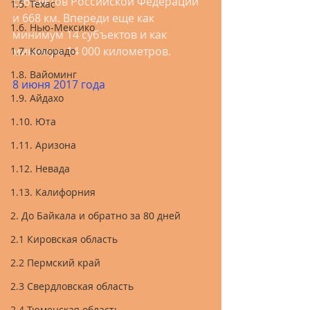
субъектов Российской Федерации 
1.5. Техас
и 668 км. Впереди еще как 
1.6. Нью-Мексико
минимум 14 субъектов и как 
минимум 14 000 километров.
1.7. Колорадо
1.8. Вайоминг
8 июня 2017 года
1.9. Айдахо
1.10. Юта
1.11. Аризона
1.12. Невада
1.13. Калифорния
2. До Байкала и обратно за 80 дней
2.1 Кировская область
2.2 Пермский край
2.3 Свердловская область
2.4 Тюменская область