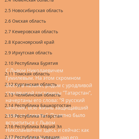
2.5 Новосибирская область
2.6 Омская область
2.7 Кемеровская область
2.8 Красноярский край
2.9 Иркутская область
2.10 Республика Бурятия
С Львом Николаевичем 
2.11 Томская область
Гумилевым. На этом скромном 
2.12 Курганская область
бюсте в Казани, рядом с уродливой 
стекляшкой гостиницы "Татарстан", 
2.13 Челябинская область
начертаны его слова: "Я русский 
2.14 Республика Башкортостан
человек, всю жизнь защищавший 
татар от клеветы". Приятно было 
2.15 Республика Татарстан
встретиться с Львом 
2.16 Республика Марий Эл
Николаевичем здесь и сейчас: как 
раз когда я в пути слушаю его 
2.17 Республика Чувашия