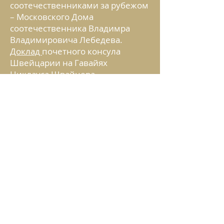
соотечественниками за рубежом
– Московского Дома
соотечественника Владимра
Владимировича Лебедева.
Доклад
почетного консула
Швейцарии на Гавайях
Никлауса Швайцера.
Выступление
(презентация)
старшего научного сотрудника
Гарвардской школы переговоров
Брюса Аллина и Режиссера-
документалиста Синтии
Лазарофф.
Видео-послание
участникам семинара от
старейшины острова
Кауаи Сабры Кауки
Видео-послание
участникам семинара от