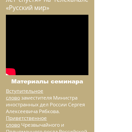
«Русский мир»
Материалы семинара
Вступительное
слово
заместителя Министра
иностранных дел России Сергея
Алексеевича Рябкова.
Приветственное
слово
Чрезвычайного и
Полномочного посла Российской