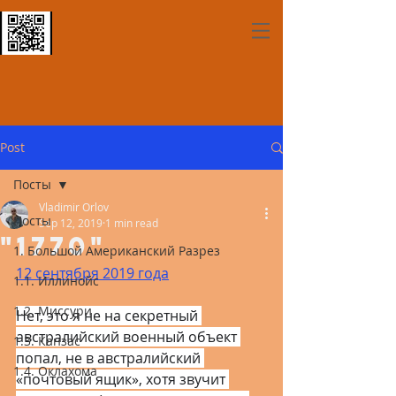
Post
Посты
Vladimir Orlov
Посты
Sep 12, 2019
1 min read
"1770"
1. Большой Американский Разрез
12 сентября 2019 года
1.1. Иллинойс
1.2. Миссури
Нет, это я не на секретный 
австралийский военный объект 
1.3. Канзас
попал, не в австралийский 
1.4. Оклахома
«почтовый ящик», хотя звучит 