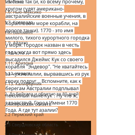
именно так (и, ко всему прочему, 
1.5. Техас
кругом гудят американо-
1.6. Нью-Мексико
австралийские военные учения, в 
1.7. Колорадо
Коралловом море корабли, на 
дороге танки). 1770 - это имя 
1.8. Вайоминг
милого, тихого курортного городка 
1.9. Айдахо
у моря. Городок назван в честь 
года, когда вот прямо здесь 
1.10. Юта
высадился Джеймс Кук со своего 
1.11. Аризона
корабля "Эндевор". "Не хватайтесь 
1.12. Невада
за чужие талии, вырвавшись из рук 
своих подруг… Вспомните, как к 
1.13. Калифорния
берегам Австралии подплывал 
2. До Байкала и обратно за 80 дней
покойный ныне Кук". Ну что ж, 
здравствуй, Город Имени 1770 
2.1 Кировская область
Года. А где тут азалии?
2.2 Пермский край
2.3 Свердловская область
2.4 Тюменская область